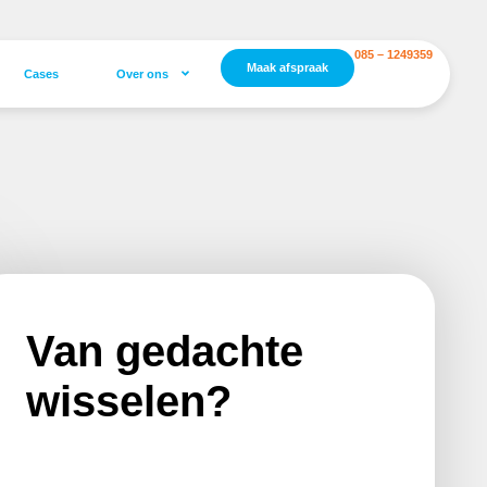
085 – 1249359
Maak afspraak
Cases
Over ons
Van gedachte
wisselen?