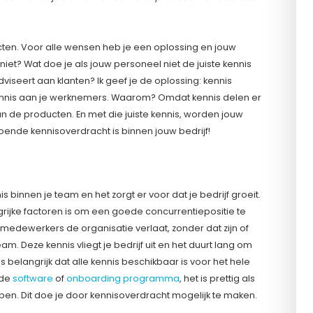
ten. Voor alle wensen heb je een oplossing en jouw
niet? Wat doe je als jouw personeel niet de juiste kennis
seert aan klanten? Ik geef je de oplossing: kennis
 kennis aan je werknemers. Waarom? Omdat kennis delen er
an de producten. En met die juiste kennis, worden jouw
oende kennisoverdracht is binnen jouw bedrijf!
 binnen je team en het zorgt er voor dat je bedrijf groeit.
grijke factoren is om een goede concurrentiepositie te
 medewerkers de organisatie verlaat, zonder dat zijn of
m. Deze kennis vliegt je bedrijf uit en het duurt lang om
 belangrijk dat alle kennis beschikbaar is voor het hele
lde
software
of
onboarding programma
, het is prettig als
bben. Dit doe je door kennisoverdracht mogelijk te maken.